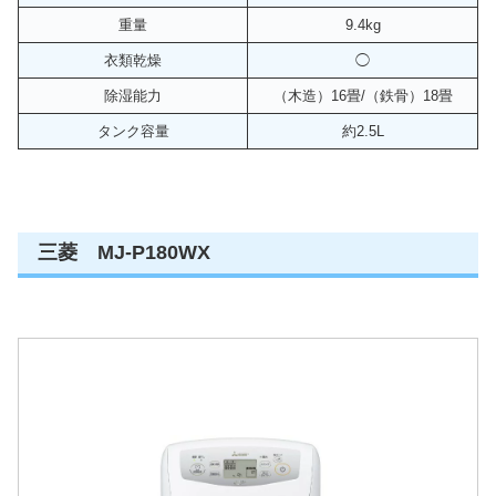
重量
9.4kg
衣類乾燥
◯
除湿能力
（木造）16畳/（鉄骨）18畳
タンク容量
約2.5L
三菱 MJ-P180WX