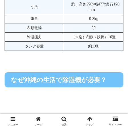
約、高さ290x幅477x奥行190
寸法
mm
重量
9.3kg
衣類乾燥
◯
除湿能力
（木造）8畳/（鉄骨）16畳
タンク容量
約1.8L
なぜ沖縄の生活で除湿機が必要？
メニュー
ホーム
検索
トップ
サイドバー