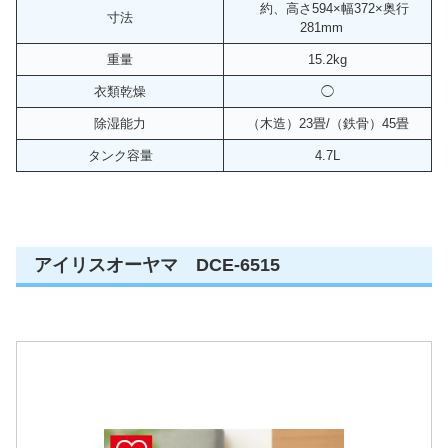
約、高さ594×幅372×奥行
寸法
281mm
重量
15.2kg
衣類乾燥
◯
除湿能力
（木造）23畳/（鉄骨）45畳
タンク容量
4.7L
アイリスオーヤマ DCE-6515