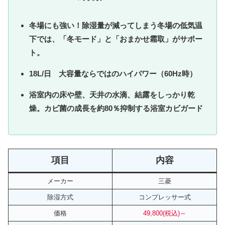
冬場にも強い！除湿量が減ってしまう冬場の低気温
下では、「冬モード」と「おまかせ霜取」がサポー
ト。
18L/日 大容量ならではのハイパワー（60Hz時）
浴室内の床や壁、天井の水滴、結露をしっかり乾
燥。カビ菌の成長を約80％抑制する浴室カビガード
項目
内容
メーカー
三菱
除湿方式
コンプレッサー式
価格
49,800(税込)
～