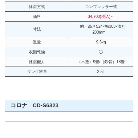
除湿方式
コンプレッサー式
価格
34,700(税込)
～
約、高さ524×幅303×奥行
寸法
203mm
重量
9.6kg
衣類乾燥
◯
除湿能力
（木造）9畳/（鉄骨）18畳
タンク容量
2.5L
コロナ CD-S6323