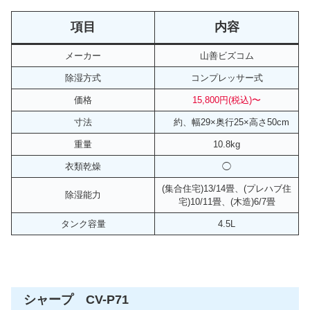
項目
内容
メーカー
山善ビズコム
除湿方式
コンプレッサー式
価格
15,800円(税込)〜
寸法
約、幅29×奥行25×高さ50cm
重量
10.8kg
衣類乾燥
◯
(集合住宅)13/14畳、(プレハブ住
除湿能力
宅)10/11畳、(木造)6/7畳
タンク容量
4.5L
シャープ CV-P71