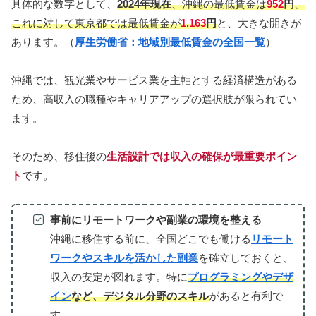
具体的な数字として、
2024年現在
、沖縄の最低賃金は
952
円
、
これに対して東京都では最低賃金が
1,163
円
と、大きな開きが
あります。（
厚生労働省：
地域別最低賃金の全国一覧
）
沖縄では、観光業やサービス業を主軸とする経済構造がある
ため、高収入の職種やキャリアアップの選択肢が限られてい
ます。
そのため、移住後の
生活設計では収入の確保が最重要ポイン
ト
です。
事前にリモートワークや副業の環境を整える
沖縄に移住する前に、全国どこでも働ける
リモート
ワークやスキルを活かした副業
を確立しておくと、
収入の安定が図れます。特に
プログラミングやデザ
イン
など、デジタル分野のスキル
があると有利で
す。