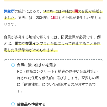
気象庁
の統計によると、
2023年には沖縄に
6回
の台風が接近し
ました
。過去には、2004年に
15回
もの台風が発生した年もあ
ります。
台風が多発する地域で暮らすには、防災意識が必要です。
例
えば
、
電力
や
交通インフラ
が台風によって停止することを想
定した生活準備が求められます。
台風に強い住まいを選ぶ
RC（鉄筋コンクリート）構造の物件や台風対策が
施された住宅を優先的に選びましょう。家探しの際
に「耐風性能」について確認するのがおすすめで
す。
備蓄品を準備する