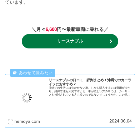
ています。
＼月々
6,600
円〜最新車両に乗れる／
リースナブル
リースナブルの口コミ・評判まとめ！沖縄でのカーラ
イフにおすすめ？
沖縄での生活には欠かせない車、しかし購入するのは費用が掛か
り、維持管理も大変ですよね。車が欲しい方の中には、カーリー
スを検討されている方も多いのではないでしょうかか。この記事
では、沖縄でも人気カーリース業界トップクラスの安価各を実現
している「リースナブル」をご紹介します。口コミ・評判や料金
体系などの情報をまとめました。沖縄に移住した方、在住の方で
カーリースを検討している方はぜひ参考にしてみてください。
2024.06.04
hemoya.com