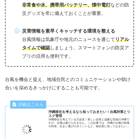
非常食や水、携帯用バッテリー、懐中電灯
などの防
災グッズを常に備えておくことが重要。
災害情報を素早くキャッチする環境を整える
台風情報は気象庁や地元のニュースを通じて
リアル
タイムで確認
しましょう。スマートフォンの防災ア
プリの活用も便利です。
台風を機会と捉え、地域住民とのコミュニケーションや助け
合いを深めるきっかけにすることも可能です。
沖縄移住を考えるなら知っておきたい！台風対策とリ
スク管理
沖縄移住を考えている方必見！美しい自然と温暖な気候の沖縄で
すが、台風は避けられません。この記事では、沖縄の台風の特徴
や対策、住まい選びのポイントなど、移住前に知っておきたい情
報を詳しく解説します。台風を理解し、安全で快適な沖縄ライフ
を始めましょう。